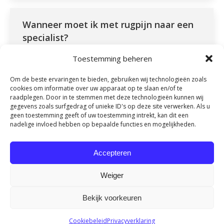
Wanneer moet ik met rugpijn naar een
specialist?
Kennisbank
By
fydeevitae
januari 20, 2026
Toestemming beheren
Wanneer moet ik met rugpijn naar een specialist?
Om de beste ervaringen te bieden, gebruiken wij technologieën zoals
Rugpijn is een veelvoorkomend probleem dat vele
cookies om informatie over uw apparaat op te slaan en/of te
mensen op verschillende momenten in hun leven treft.
raadplegen. Door in te stemmen met deze technologieën kunnen wij
gegevens zoals surfgedrag of unieke ID's op deze site verwerken. Als u
Hoewel lichte of tijdelijke klachten vaak vanzelf
geen toestemming geeft of uw toestemming intrekt, kan dit een
verdwijnen, zijn er situaties waarin het noodzakelijk is
nadelige invloed hebben op bepaalde functies en mogelijkheden.
om professionele hulp in te schakelen. Het zoeken van
de juiste behandeling kan bijdragen aan een sneller…
Accepteren
Weiger
Bekijk voorkeuren
© VasoQure Nederland - Onderdeel van Fydee Vitae |
Algemene
Cookiebeleid
Privacyverklaring