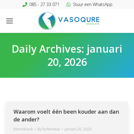
085 - 27 33 071
Stuur een WhatsApp
Daily Archives:
januari
20, 2026
Waarom voelt één been kouder aan dan
de ander?
Kennisbank
By
fydeevitae
januari 20, 2026