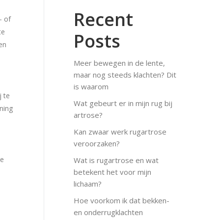
Recent
- of
te
Posts
en
Meer bewegen in de lente,
maar nog steeds klachten? Dit
is waarom
j te
Wat gebeurt er in mijn rug bij
ning
artrose?
Kan zwaar werk rugartrose
veroorzaken?
de
Wat is rugartrose en wat
betekent het voor mijn
lichaam?
Hoe voorkom ik dat bekken-
en onderrugklachten