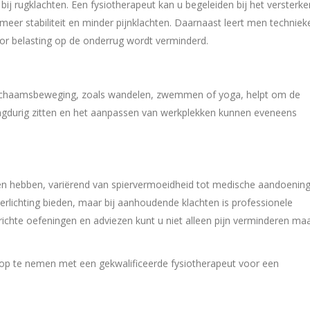
 bij rugklachten. Een fysiotherapeut kan u begeleiden bij het versterke
eer stabiliteit en minder pijnklachten. Daarnaast leert men techniek
or belasting op de onderrug wordt verminderd.
e lichaamsbeweging, zoals wandelen, zwemmen of yoga, helpt om de
angdurig zitten en het aanpassen van werkplekken kunnen eveneens
aken hebben, variërend van spiervermoeidheid tot medische aandoening
lichting bieden, maar bij aanhoudende klachten is professionele
richte oefeningen en adviezen kunt u niet alleen pijn verminderen ma
 op te nemen met een gekwalificeerde fysiotherapeut voor een