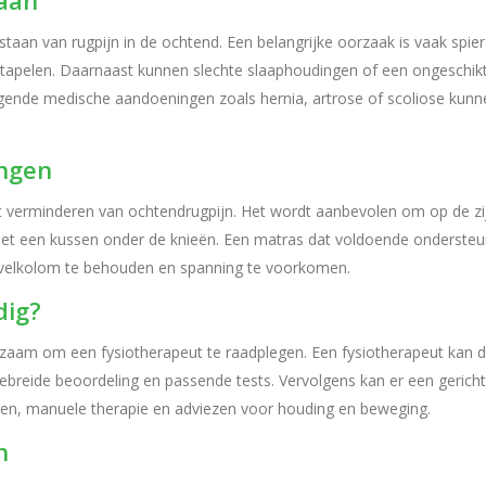
taan
staan van rugpijn in de ochtend. Een belangrijke oorzaak is vaak spier
pstapelen. Daarnaast kunnen slechte slaaphoudingen of een ongeschik
ende medische aandoeningen zoals hernia, artrose of scoliose kunn
ingen
et verminderen van ochtendrugpijn. Het wordt aanbevolen om op de zi
met een kussen onder de knieën. Een matras dat voldoende ondersteu
rvelkolom te behouden en spanning te voorkomen.
dig?
adzaam om een fysiotherapeut te raadplegen. Een fysiotherapeut kan 
gebreide beoordeling en passende tests. Vervolgens kan er een gericht
gen, manuele therapie en adviezen voor houding en beweging.
n