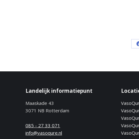
Landelijk informatiepunt
Locati
Maaskade 43
VasoQu
3071 NB Rotterdam
VasoQur
VasoQu
085 - 27 33 071
VasoQur
info@vasoqure.nl
VasoQu