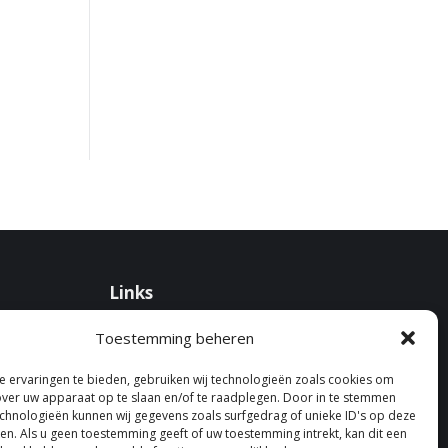
Links
Disclaimer
Toestemming beheren
Kosten en vergoedingen
Privacyreglement
 ervaringen te bieden, gebruiken wij technologieën zoals cookies om
over uw apparaat op te slaan en/of te raadplegen. Door in te stemmen
Klachtenregeling
chnologieën kunnen wij gegevens zoals surfgedrag of unieke ID's op deze
Klachten
ken. Als u geen toestemming geeft of uw toestemming intrekt, kan dit een