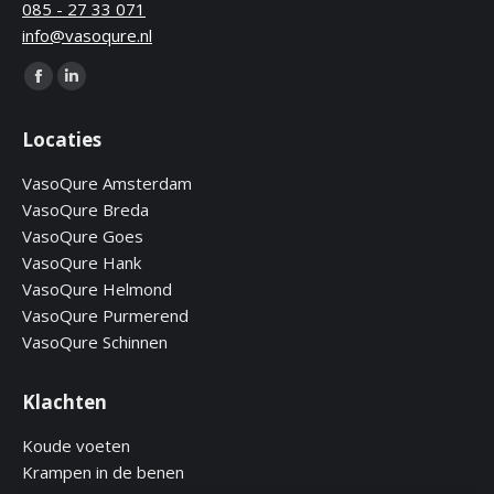
085 - 27 33 071
info@vasoqure.nl
Find us on:
Locaties
VasoQure Amsterdam
VasoQure Breda
VasoQure Goes
VasoQure Hank
VasoQure Helmond
VasoQure Purmerend
VasoQure Schinnen
Klachten
Koude voeten
Krampen in de benen