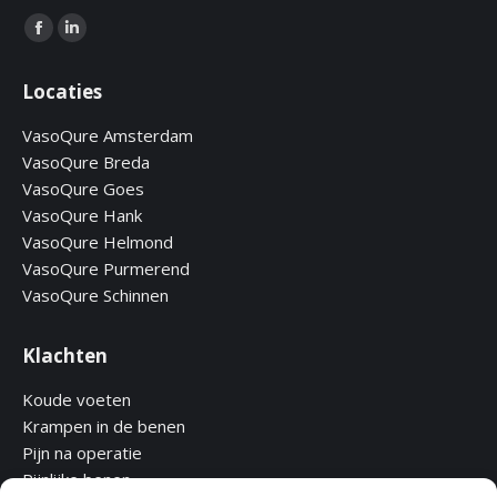
Find us on:
Facebook
Linkedin
page
page
Locaties
opens
opens
in
in
VasoQure Amsterdam
new
new
VasoQure Breda
window
window
VasoQure Goes
VasoQure Hank
VasoQure Helmond
VasoQure Purmerend
VasoQure Schinnen
Klachten
Koude voeten
Krampen in de benen
Pijn na operatie
Pijnlijke benen