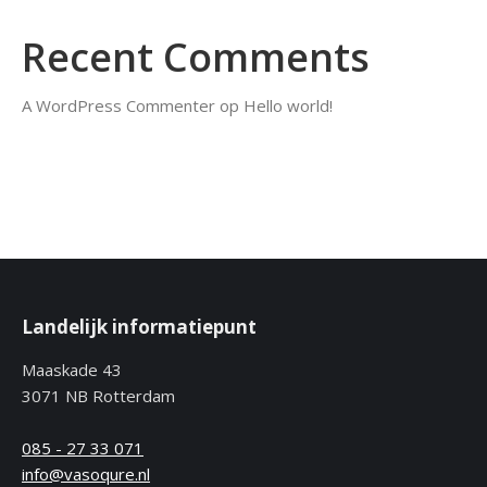
Recent Comments
A WordPress Commenter
op
Hello world!
Landelijk informatiepunt
Maaskade 43
3071 NB Rotterdam
085 - 27 33 071
info@vasoqure.nl