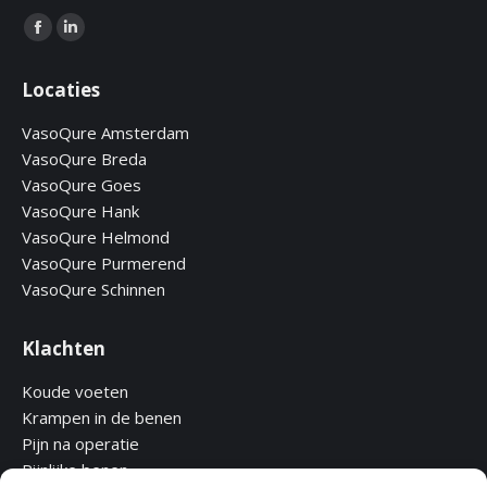
Find us on:
Facebook
Linkedin
page
page
Locaties
opens
opens
in
in
VasoQure Amsterdam
new
new
VasoQure Breda
window
window
VasoQure Goes
VasoQure Hank
VasoQure Helmond
VasoQure Purmerend
VasoQure Schinnen
Klachten
Koude voeten
Krampen in de benen
Pijn na operatie
Pijnlijke benen