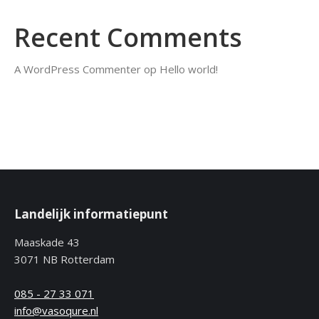
Recent Comments
A WordPress Commenter
op
Hello world!
Landelijk informatiepunt
Maaskade 43
3071 NB Rotterdam
085 - 27 33 071
info@vasoqure.nl