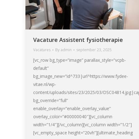
Vacature Assistent fysiotherapie
Vacatures
By
admin
september 23, 2025
[vc_row bg_type=”image” parallax_style=”vcpb-
default”
bg_image_new=”id^733|url^https://www.fydee-
vitae.nl/wp-
content/uploads/sites/23/2025/03/DSC04814.jpg|capt
bg_override=”full”
enable_overlay=”enable_overlay_value”
overlay_color=”#00000040″][vc_column
width=”1/4″][/vc_column][vc_column width=”1/2″]
[vc_empty_space height=”20vh”][ultimate_heading