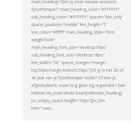
main_heading=”Ben jij onze nieuwe assistent
fysiotherapie?” main_heading_color=”#FFFFFF”
sub_heading_color=”#FFFFFF” spacer=”line_only”
spacer_position=”middle” line_height=”5″
line_color=”#ffffff” main_heading_style=”font-
weight:bold;”
main_heading_font_size=”desktop:35px;”
sub_heading_font_size=”desktop:18px;”
line_width=”50″ spacer_margin=”margin-
top:50px;margin-bottom:50px;”]Zit jij in het 3e of
4e jaar van je fysiotherapie studie? Of ben je
afgestudeerd, maar nog geen big registratie? Dan
hebben wij jouw ideale baan![/ultimate_heading]
[vc_empty_space height=”50px”][vc_btn
title=”Lees…