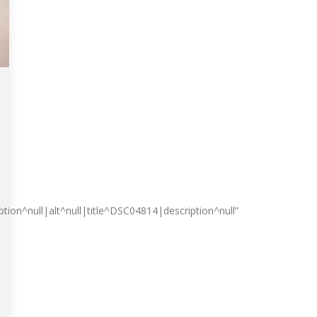
ion^null|alt^null|title^DSC04814|description^null”