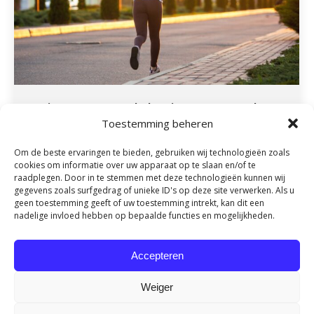
Buiten sporten als beginner: zo voorkom
Toestemming beheren
je veelvoorkomende klachten
Nieuws
By
fydeevitae
april 22, 2025
Om de beste ervaringen te bieden, gebruiken wij technologieën zoals
cookies om informatie over uw apparaat op te slaan en/of te
Buiten sporten is heerlijk. Je bent in beweging, ademt
raadplegen. Door in te stemmen met deze technologieën kunnen wij
frisse lucht in en je lichaam maakt endorfines aan –
gegevens zoals surfgedrag of unieke ID's op deze site verwerken. Als u
geen toestemming geeft of uw toestemming intrekt, kan dit een
het gelukshormoon. Of je nu begint met hardlopen,
nadelige invloed hebben op bepaalde functies en mogelijkheden.
wandelen of bootcampen in het park: de buitenlucht
geeft je energie. Maar als je net begint met buiten
Accepteren
sporten, is het belangrijk om goed op je lichaam te…
Weiger