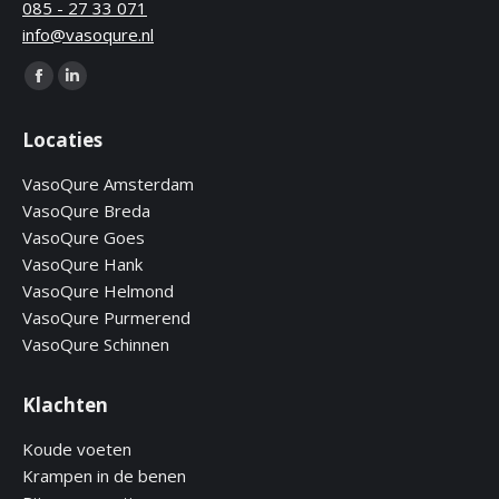
085 - 27 33 071
info@vasoqure.nl
Find us on:
Facebook
Linkedin
page
page
Locaties
opens
opens
in
in
VasoQure Amsterdam
new
new
VasoQure Breda
window
window
VasoQure Goes
VasoQure Hank
VasoQure Helmond
VasoQure Purmerend
VasoQure Schinnen
Klachten
Koude voeten
Krampen in de benen