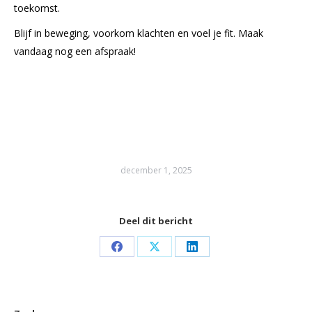
toekomst.
Blijf in beweging, voorkom klachten en voel je fit. Maak
vandaag nog een afspraak!
december 1, 2025
Deel dit bericht
Share
Share
Share
on
on
on
Facebook
X
LinkedIn