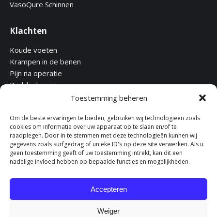
VasoQure Schinnen
Klachten
Koude voeten
Krampen in de benen
Pijn na operatie
Pijnlijke benen
Restless legs
Toestemming beheren
Vermoeide en zware benen
Om de beste ervaringen te bieden, gebruiken wij technologieën zoals
Zere benen
cookies om informatie over uw apparaat op te slaan en/of te
raadplegen. Door in te stemmen met deze technologieën kunnen wij
gegevens zoals surfgedrag of unieke ID's op deze site verwerken. Als u
Links
geen toestemming geeft of uw toestemming intrekt, kan dit een
nadelige invloed hebben op bepaalde functies en mogelijkheden.
Disclaimer
Kosten en vergoedingen
Privacyreglement
Accepteren
Klachtenregeling
Weiger
Klachten