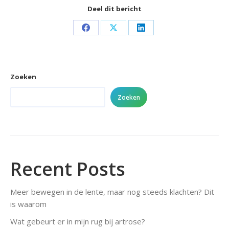
Deel dit bericht
Share
Share
Share
on
on
on
Facebook
X
LinkedIn
Zoeken
Zoeken
Recent Posts
Meer bewegen in de lente, maar nog steeds klachten? Dit
is waarom
Wat gebeurt er in mijn rug bij artrose?