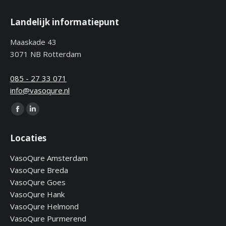
Landelijk informatiepunt
Maaskade 43
3071 NB Rotterdam
085 - 27 33 071
info@vasoqure.nl
Find us on:
Facebook
Linkedin
page
page
Locaties
opens
opens
in
in
VasoQure Amsterdam
new
new
VasoQure Breda
window
window
VasoQure Goes
VasoQure Hank
VasoQure Helmond
VasoQure Purmerend