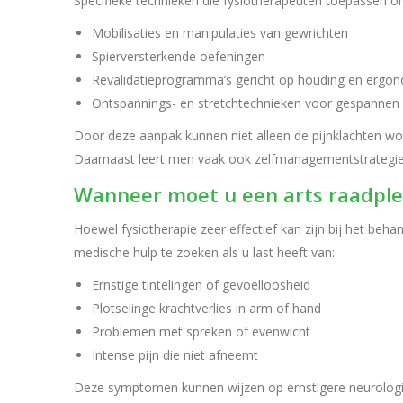
Specifieke technieken die fysiotherapeuten toepassen o
Mobilisaties en manipulaties van gewrichten
Spierversterkende oefeningen
Revalidatieprogramma’s gericht op houding en ergo
Ontspannings- en stretchtechnieken voor gespannen 
Door deze aanpak kunnen niet alleen de pijnklachten wo
Daarnaast leert men vaak ook zelfmanagementstrategi
Wanneer moet u een arts raadpl
Hoewel fysiotherapie zeer effectief kan zijn bij het be
medische hulp te zoeken als u last heeft van:
Ernstige tintelingen of gevoelloosheid
Plotselinge krachtverlies in arm of hand
Problemen met spreken of evenwicht
Intense pijn die niet afneemt
Deze symptomen kunnen wijzen op ernstigere neurologi