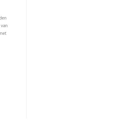
rden
 van
 met