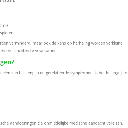
mvatten:
nomie
spieren
rden verminderd, maar ook de kans op herhaling worden verkleind.
eën om klachten te voorkomen.
egen?
handelen van bekkenpijn en gerelateerde symptomen, is het belangrijk 
sche aandoeningen die onmiddellijke medische aandacht vereisen.