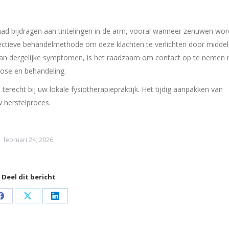
ad bijdragen aan tintelingen in de arm, vooral wanneer zenuwen wo
ffectieve behandelmethode om deze klachten te verlichten door middel
ft van dergelijke symptomen, is het raadzaam om contact op te nemen
nose en behandeling.
 terecht bij uw lokale fysiotherapiepraktijk. Het tijdig aanpakken van
 herstelproces.
februari 24, 2026
Deel dit bericht
Share
Share
Share
on
on
on