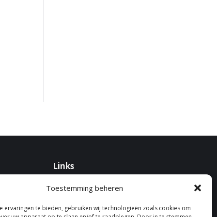
Links
Disclaimer
Toestemming beheren
Kosten en vergoedingen
Privacyreglement
 ervaringen te bieden, gebruiken wij technologieën zoals cookies om
over uw apparaat op te slaan en/of te raadplegen. Door in te stemmen