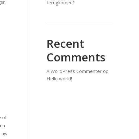
gen
terugkomen?
Recent
Comments
A WordPress Commenter
op
Hello world!
e of
gen
m uw