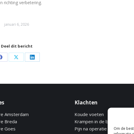
n richting verbetering.
januari 6, 2026
Deel dit bericht
Share
Share
Share
on
on
on
Facebook
X
LinkedIn
es
Klachten
re Amsterdam
Koude voeten
e Breda
Krampen in de benen
re Goes
Pijn na operatie
Om de beste
informatie 