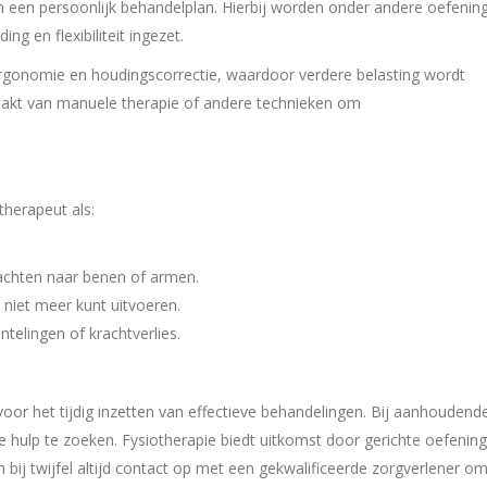
an een persoonlijk behandelplan. Hierbij worden onder andere oefenin
ng en flexibiliteit ingezet.
ergonomie en houdingscorrectie, waardoor verdere belasting wordt
akt van manuele therapie of andere technieken om
herapeut als:
lachten naar benen of armen.
 niet meer kunt uitvoeren.
telingen of krachtverlies.
oor het tijdig inzetten van effectieve behandelingen. Bij aanhoudend
e hulp te zoeken. Fysiotherapie biedt uitkomst door gerichte oefenin
 bij twijfel altijd contact op met een gekwalificeerde zorgverlener o