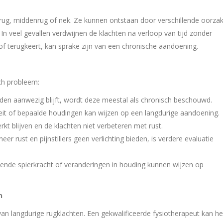
rug, middenrug of nek. Ze kunnen ontstaan door verschillende oorza
. In veel gevallen verdwijnen de klachten na verloop van tijd zonder
of terugkeert, kan sprake zijn van een chronische aandoening.
sch probleem:
nden aanwezig blijft, wordt deze meestal als chronisch beschouwd.
eit of bepaalde houdingen kan wijzen op een langdurige aandoening.
t blijven en de klachten niet verbeteren met rust.
er rust en pijnstillers geen verlichting bieden, is verdere evaluatie
nde spierkracht of veranderingen in houding kunnen wijzen op
n
van langdurige rugklachten. Een gekwalificeerde fysiotherapeut kan h