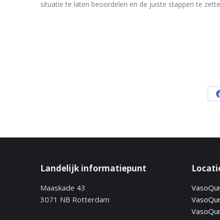
situatie te laten beoordelen en de juiste stappen te zette
Landelijk informatiepunt
Locati
Maaskade 43
VasoQu
3071 NB Rotterdam
VasoQur
VasoQu