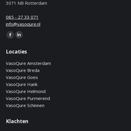
3071 NB Rotterdam
085 - 27 33 071
info@vasoqure.nl
Find us on:
Facebook
Linkedin
page
page
Locaties
opens
opens
in
in
VasoQure Amsterdam
new
new
VasoQure Breda
window
window
VasoQure Goes
VasoQure Hank
VasoQure Helmond
VasoQure Purmerend
VasoQure Schinnen
Klachten