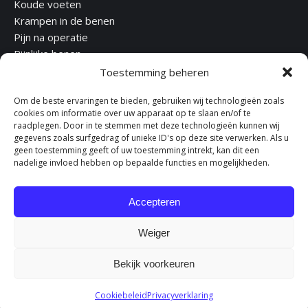
Koude voeten
Krampen in de benen
Pijn na operatie
Pijnlijke benen
Restless legs
Toestemming beheren
Vermoeide en zware benen
Om de beste ervaringen te bieden, gebruiken wij technologieën zoals
Zere benen
cookies om informatie over uw apparaat op te slaan en/of te
raadplegen. Door in te stemmen met deze technologieën kunnen wij
gegevens zoals surfgedrag of unieke ID's op deze site verwerken. Als u
Links
geen toestemming geeft of uw toestemming intrekt, kan dit een
nadelige invloed hebben op bepaalde functies en mogelijkheden.
Disclaimer
Kosten en vergoedingen
Privacyreglement
Accepteren
Klachtenregeling
Weiger
Klachten
Bekijk voorkeuren
© VasoQure Nederland - Onderdeel van Fydee Vitae |
Algemene
Cookiebeleid
Privacyverklaring
Voorwaarden
|
Cookieverklaring
|
Privacyreglement