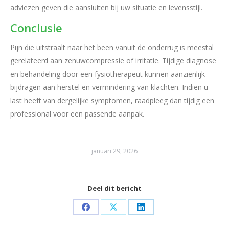
adviezen geven die aansluiten bij uw situatie en levensstijl.
Conclusie
Pijn die uitstraalt naar het been vanuit de onderrug is meestal
gerelateerd aan zenuwcompressie of irritatie. Tijdige diagnose
en behandeling door een fysiotherapeut kunnen aanzienlijk
bijdragen aan herstel en vermindering van klachten. Indien u
last heeft van dergelijke symptomen, raadpleeg dan tijdig een
professional voor een passende aanpak.
januari 29, 2026
Deel dit bericht
Share
Share
Share