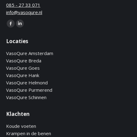
085 - 27 33 071
info@vasoqure.nl
Find us on:
Facebook
Linkedin
page
page
Locaties
opens
opens
in
in
VasoQure Amsterdam
new
new
VasoQure Breda
window
window
VasoQure Goes
VasoQure Hank
VasoQure Helmond
VasoQure Purmerend
VasoQure Schinnen
Klachten
Koude voeten
Krampen in de benen