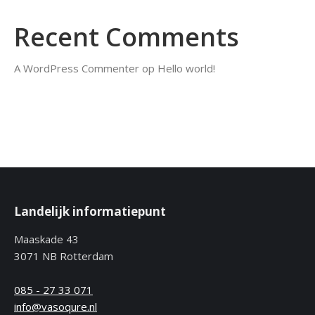
Recent Comments
A WordPress Commenter
op
Hello world!
Landelijk informatiepunt
Maaskade 43
3071 NB Rotterdam
085 - 27 33 071
info@vasoqure.nl