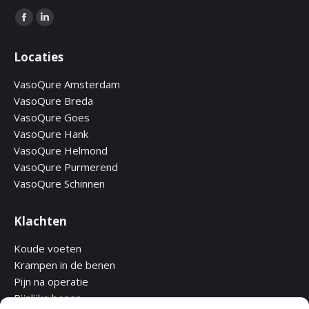
Find us on:
Facebook
Linkedin
page
page
Locaties
opens
opens
in
in
VasoQure Amsterdam
new
new
VasoQure Breda
window
window
VasoQure Goes
VasoQure Hank
VasoQure Helmond
VasoQure Purmerend
VasoQure Schinnen
Klachten
Koude voeten
Krampen in de benen
Pijn na operatie
Pijnlijke benen