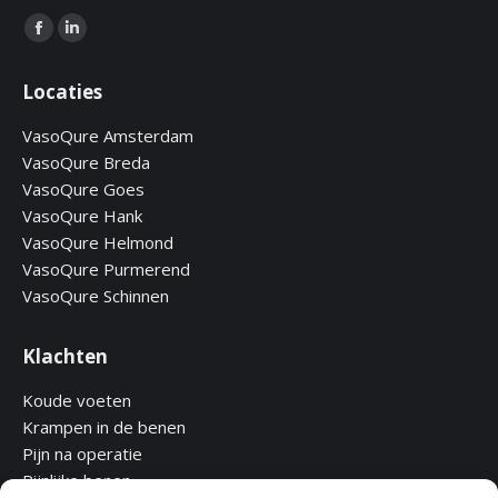
Find us on:
Facebook
Linkedin
page
page
Locaties
opens
opens
in
in
VasoQure Amsterdam
new
new
VasoQure Breda
window
window
VasoQure Goes
VasoQure Hank
VasoQure Helmond
VasoQure Purmerend
VasoQure Schinnen
Klachten
Koude voeten
Krampen in de benen
Pijn na operatie
Pijnlijke benen