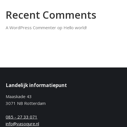
Recent Comments
A WordPress Commenter
op
Hello world!
Landelijk informatiepunt
Maaskade 43
3071 NB Rotterdam
085 - 27 33 071
info@vasoqure.nl