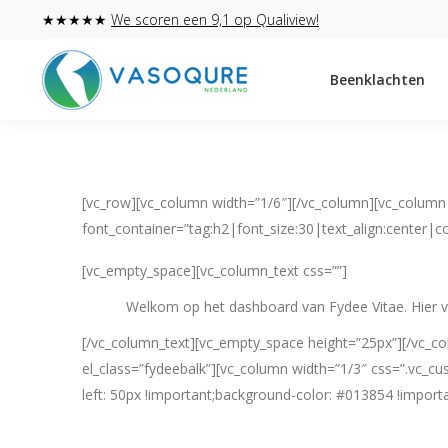
★★★★★
We scoren een 9,1 op Qualiview!
Beenklachten
[vc_row][vc_column width=”1/6″][/vc_column][vc_column
font_container=”tag:h2|font_size:30|text_align:center|
[vc_empty_space][vc_column_text css=””]
Welkom op het dashboard van Fydee Vitae. Hier vin
[/vc_column_text][vc_empty_space height=”25px”][/vc_co
el_class=”fydeebalk”][vc_column width=”1/3″ css=”.vc_c
left: 50px !important;background-color: #013854 !importa