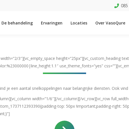
085 
De behandeling
Ervaringen
Locaties
Over VasoQure
 width=”2/3″][vc_empty_space height=”25px”][vc_custom_heading tex
color:%23000000|line_height:1.1″ use_theme_fonts=”yes” css=””][vc_e
d je een aantal snelkoppelingen naar belangrijke diensten. Ook vind j
lumn][vc_column width=”1/6″][/vc_column][/vc_row][vc_row full_width
ustom_1737112393390{padding-top: 50px !important;padding-right: 50p
nt;}”]