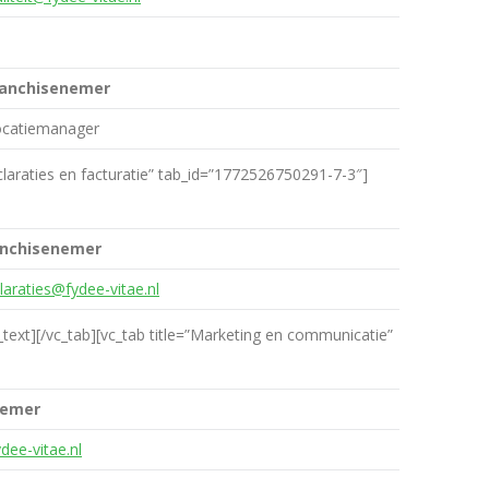
ranchisenemer
ocatiemanager
eclaraties en facturatie” tab_id=”1772526750291-7-3″]
anchisenemer
laraties@fydee-vitae.nl
_text][/vc_tab][vc_tab title=”Marketing en communicatie”
nemer
ee-vitae.nl