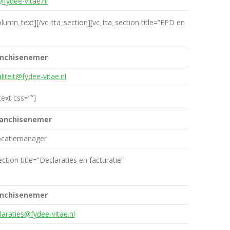
@fydee-vitae.nl
lumn_text][/vc_tta_section][vc_tta_section title=”EPD en
anchisenemer
liteit@fydee-vitae.nl
ext css=””]
ranchisenemer
ocatiemanager
ction title=”Declaraties en facturatie”
anchisenemer
laraties@fydee-vitae.nl