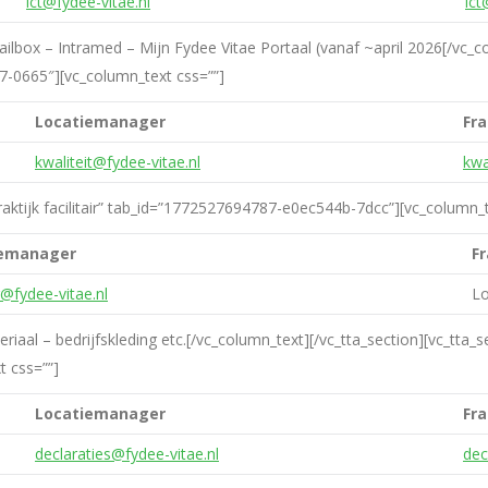
ict@fydee-vitae.nl
ict
ilbox – Intramed – Mijn Fydee Vitae Portaal (vanaf ~april 2026[/vc_co
-0665″][vc_column_text css=””]
Locatiemanager
Fr
kwaliteit@fydee-vitae.nl
kwa
Praktijk facilitair” tab_id=”1772527694787-e0ec544b-7dcc”][vc_column_t
iemanager
F
ir@fydee-vitae.nl
L
iaal – bedrijfskleding etc.[/vc_column_text][/vc_tta_section][vc_tta_se
 css=””]
Locatiemanager
Fr
declaraties@fydee-vitae.nl
dec