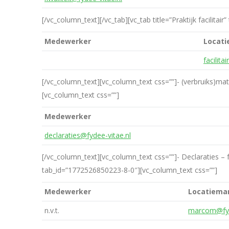
[/vc_column_text][/vc_tab][vc_tab title=”Praktijk facilit
Medewerker
Locat
facilita
[/vc_column_text][vc_column_text css=””]- (verbruiks)mate
[vc_column_text css=””]
Medewerker
declaraties@fydee-vitae.nl
[/vc_column_text][vc_column_text css=””]- Declaraties – 
tab_id=”1772526850223-8-0″][vc_column_text css=””]
Medewerker
Locatiema
n.v.t.
marcom@fyd