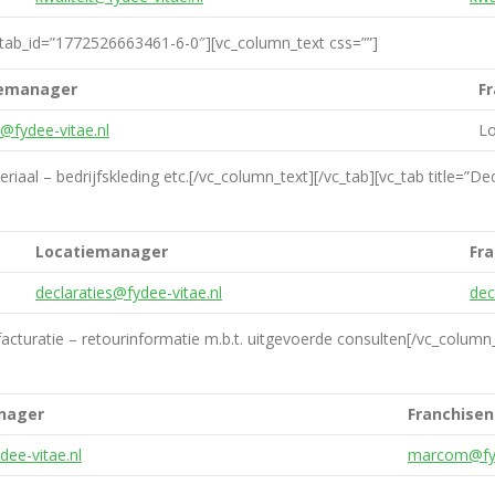
air” tab_id=”1772526663461-6-0″][vc_column_text css=””]
iemanager
F
ir@fydee-vitae.nl
L
riaal – bedrijfskleding etc.[/vc_column_text][/vc_tab][vc_tab title=”D
Locatiemanager
Fr
declaraties@fydee-vitae.nl
dec
facturatie – retourinformatie m.b.t. uitgevoerde consulten[/vc_column
nager
Franchise
ee-vitae.nl
marcom@fyd