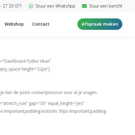
- 27 33 071
Stuur een WhatsApp
Stuur een bericht
Webshop
Contact
Afspraak maken
t=”Dashboard Fydee Vitae”
mpty_space height=”22px”]
e hier de juiste contactpersoon voor al je vragen.
=”stretch_row” gap=”30″ equal_height=”yes”
x !important;padding-bottom: 50px !important;padding-