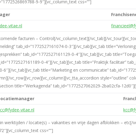
_id=”1772526869788-9-9″][vc_column_text css=””]
ager
Franchise
dee-vitae.nl
financieel@f
komende facturen – Control[/vc_column_text][/vc_tab][/vc_tour][vc_tou
kmelding” tab_id=”1772527161074-0-3″][/vc_tab][vc_tab title=”Verlon
gsgesprekken” tab_id=”1772527161129-0-4″][/vc_tab][vc_tab title=”Toeg
id=”1772527161189-0-4″][/vc_tab][vc_tab title=”Praktijk facilitair” t
0-6″][/vc_tab][vc_tab title=”Marketing en communicatie” tab_id=”1772
mn][/vc_row][vc_row][vc_column][vc_tta_accordion style=”outline” co
tta_section title=”Werkagenda” tab_id=”1772527062029-2ba02cfa-12d0″]
Locatiemanager
Franc
cc@fydee-vitae.nl
kcc@fy
 werktijden / locatie(s) – vakanties en vrije dagen afblokken – etc[/v
2″][vc_column_text css=””]