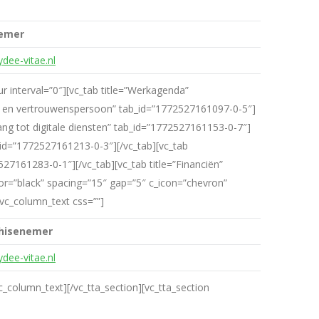
nemer
ydee-vitae.nl
r interval=”0″][vc_tab title=”Werkagenda”
ing en vertrouwenspersoon” tab_id=”1772527161097-0-5″]
ang tot digitale diensten” tab_id=”1772527161153-0-7″]
ab_id=”1772527161213-0-3″][/vc_tab][vc_tab
527161283-0-1″][/vc_tab][vc_tab title=”Financiën”
lor=”black” spacing=”15″ gap=”5″ c_icon=”chevron”
[vc_column_text css=””]
hisenemer
dee-vitae.nl
c_column_text][/vc_tta_section][vc_tta_section