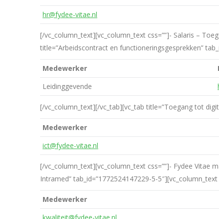
hr@fydee-vitae.nl
[/vc_column_text][vc_column_text css=””]- Salaris – Toe
title=”Arbeidscontract en functioneringsgesprekken” ta
Medewerker
Leidinggevende
[/vc_column_text][/vc_tab][vc_tab title=”Toegang tot dig
Medewerker
ict@fydee-vitae.nl
[/vc_column_text][vc_column_text css=””]- Fydee Vitae ma
Intramed” tab_id=”1772524147229-5-5″][vc_column_text 
Medewerker
kwaliteit@fydee-vitae.nl