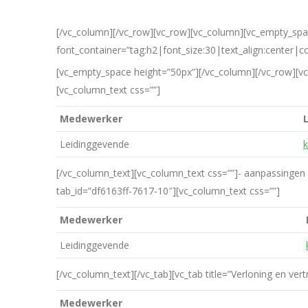
[/vc_column][/vc_row][vc_row][vc_column][vc_empty_spa
font_container=”tag:h2|font_size:30|text_align:center|
[vc_empty_space height=”50px”][/vc_column][/vc_row][vc_
[vc_column_text css=””]
Medewerker
Leidinggevende
k
[/vc_column_text][vc_column_text css=””]- aanpassingen in
tab_id=”df6163ff-7617-10″][vc_column_text css=””]
Medewerker
Leidinggevende
[/vc_column_text][/vc_tab][vc_tab title=”Verloning en v
Medewerker