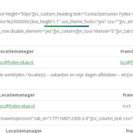
Intramed Online
ce height=”50px”][vc_custom_heading text=”Contactpersonen Fydee V
color:%23000000|line_height:1.1″ use_theme_fonts=”yes” css=””][vc_e
row disable_element=”yes”][vc_column][vc_tour interval=”0″][vc_tab 
Locatiemanager
Franc
cc@fydee-vitae.nl
kcc@fy
 werktijden / locatie(s) – vakanties en vrije dagen afblokken – etc[/v
Locatiemanager
Fran
kcc@fydee-vitae.nl
n.v.t.
ertrouwenspersoon” tab_id=”1771168012430-2-6″][vc_column_text css=”
Locatiemanager
Fr