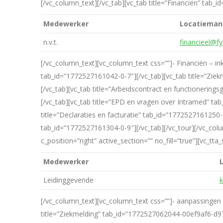
[/vc_column_text][/vc_tab][vc_tab title=”Financiën” tab
Medewerker
Locatieman
n.v.t.
financieel@fy
[/vc_column_text][vc_column_text css=””]- Financiën – in
tab_id=”1772527161042-0-7″][/vc_tab][vc_tab title=”Zie
[/vc_tab][vc_tab title=”Arbeidscontract en functionerin
[/vc_tab][vc_tab title=”EPD en vragen over Intramed” tab_
title=”Declaraties en facturatie” tab_id=”1772527161250-
tab_id=”1772527161304-0-9″][/vc_tab][/vc_tour][/vc_colu
c_position=”right” active_section=”” no_fill=”true”][vc_
Medewerker
Leidinggevende
k
[/vc_column_text][vc_column_text css=””]- aanpassingen in
title=”Ziekmelding” tab_id=”1772527062044-00ef9af6-d97