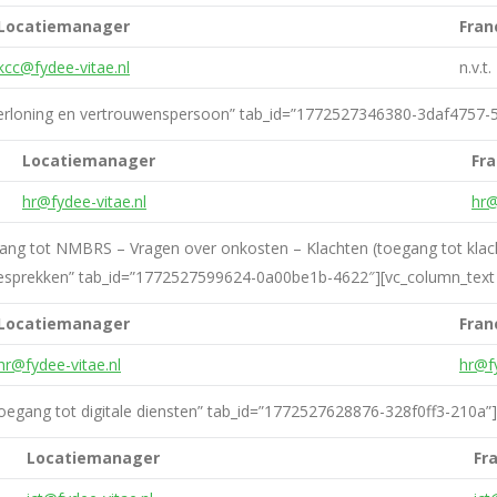
Locatiemanager
Fran
kcc@fydee-vitae.nl
n.v.t.
e=”Verloning en vertrouwenspersoon” tab_id=”1772527346380-3daf4757-
Locatiemanager
Fr
hr@fydee-vitae.nl
hr@
gang tot NMBRS – Vragen over onkosten – Klachten (toegang tot klach
gsgesprekken” tab_id=”1772527599624-0a00be1b-4622″][vc_column_text 
Locatiemanager
Fran
hr@fydee-vitae.nl
hr@fy
”Toegang tot digitale diensten” tab_id=”1772527628876-328f0ff3-210a”
Locatiemanager
Fr