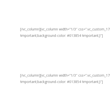
[/vc_column][vc_column width=”1/3″ css=”.vc_custom_173
!important;background-color: #013854 !important;}”]
[/vc_column][vc_column width=”1/3″ css=”.vc_custom_173
!important;background-color: #013854 !important;}”]