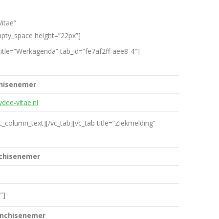
itae”
mpty_space height=”22px”]
title=”Werkagenda” tab_id=”fe7af2ff-aee8-4″]
hisenemer
dee-vitae.nl
c_column_text][/vc_tab][vc_tab title=”Ziekmelding”
chisenemer
”]
anchisenemer