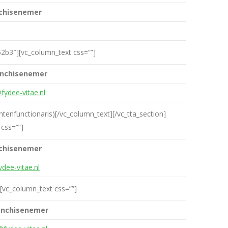
chisenemer
52b3″][vc_column_text css=””]
anchisenemer
fydee-vitae.nl
tenfunctionaris)[/vc_column_text][/vc_tta_section]
css=””]
chisenemer
dee-vitae.nl
][vc_column_text css=””]
anchisenemer