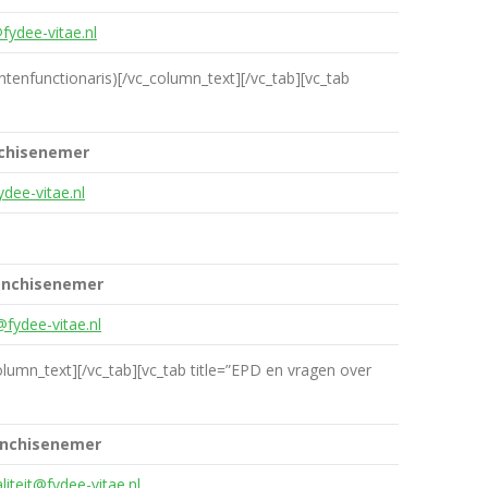
fydee-vitae.nl
tenfunctionaris)[/vc_column_text][/vc_tab][vc_tab
chisenemer
dee-vitae.nl
anchisenemer
@fydee-vitae.nl
olumn_text][/vc_tab][vc_tab title=”EPD en vragen over
anchisenemer
liteit@fydee-vitae.nl