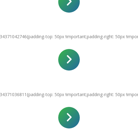
Loon en onkosten
4371042746{padding-top: 50px !important;padding-right: 50px !import
Mail, handboeken en updates
4371036811{padding-top: 50px !important;padding-right: 50px !import