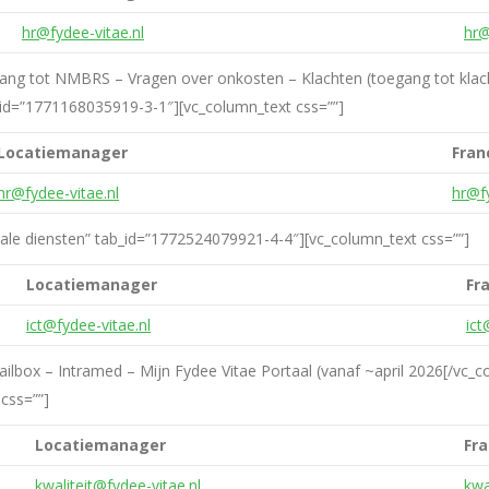
hr@fydee-vitae.nl
hr@
gang tot NMBRS – Vragen over onkosten – Klachten (toegang tot klach
b_id=”1771168035919-3-1″][vc_column_text css=””]
Locatiemanager
Fran
hr@fydee-vitae.nl
hr@fy
itale diensten” tab_id=”1772524079921-4-4″][vc_column_text css=””]
Locatiemanager
Fr
ict@fydee-vitae.nl
ict
ilbox – Intramed – Mijn Fydee Vitae Portaal (vanaf ~april 2026[/vc_c
css=””]
Locatiemanager
Fr
kwaliteit@fydee-vitae.nl
kwa