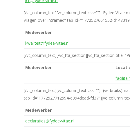
ict@fydee-vitae.nl
[/vc_column_text][vc_column_text css=””]- Fydee Vitae ma
vragen over Intramed” tab_id=”1772527661552-d1483197
Medewerker
kwaliteit@fydee-vitae.nl
[/vc_column_text][/vc_tta_section][vc_tta_section title=”
Medewerker
Locat
facilita
[/vc_column_text][vc_column_text css=””]- (verbruiks)mater
tab_id=”1772527712594-d094dead-fd37″][vc_column_text
Medewerker
declaraties@fydee-vitae.nl